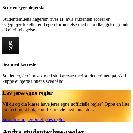
Scor en sygeplejerske
Studenterhuens hagerem rives af, hvis studenten scorer en
sygeplejerske eller en læge i forbindelse med en indlæggelse grundet
alkoholindtagelse.
Sex med kæreste
Studenter, der har sex med sin kæreste med studenterhuen på, skal
klippe et hjerte i huens svedbånd.
Lav jeres egne regler
Vil du og din klasse have jeres egne uofficielle regler? Opret en liste
og få et unikt link, som I kan dele med hinanden.
Se andres regler
Opret jeres regler
Andre studenterhue-regler