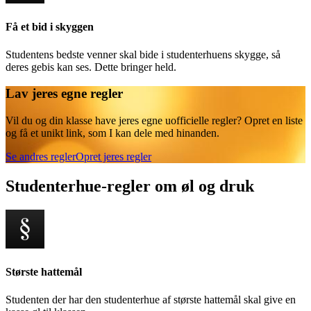
Få et bid i skyggen
Studentens bedste venner skal bide i studenterhuens skygge, så
deres gebis kan ses. Dette bringer held.
Lav jeres egne regler
Vil du og din klasse have jeres egne uofficielle regler? Opret en liste
og få et unikt link, som I kan dele med hinanden.
Se andres regler
Opret jeres regler
Studenterhue-regler om øl og druk
Største hattemål
Studenten der har den studenterhue af største hattemål skal give en